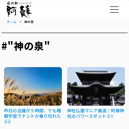
ホーム
神の泉
#"神の泉"
昨日の会議が５時間、でも睡
神社仏閣マニア厳選！阿蘇神
眠学習でナントか乗り切れた
社のパワースポット３‼
✌✌