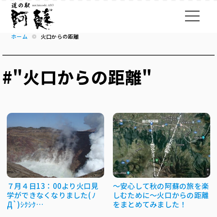
ホーム
火口からの距離
#"火口からの距離"
７月４日13：00より火口見
～安心して秋の阿蘇の旅を楽
学ができなくなりました( ﾉ
しむために～火口からの距離
Д`)ｼｸｼｸ…
をまとめてみました！