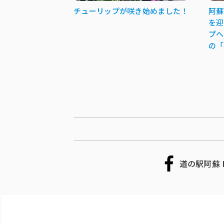
チューリップが咲き始めました！
阿蘇
を迎
プへ
の「
道の駅阿蘇 F