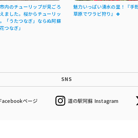
市内のチューリップが見ごろ
魅力いっぱい湧水の里！『手
えました。桜からチューリッ
草原でワラビ狩り』🍀
。「うたつなぎ」ならぬ阿蘇
花つなぎ」
SNS
acebookページ
道の駅阿蘇 Instagram