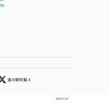
野の
道の駅阿蘇 X
PAGETOP