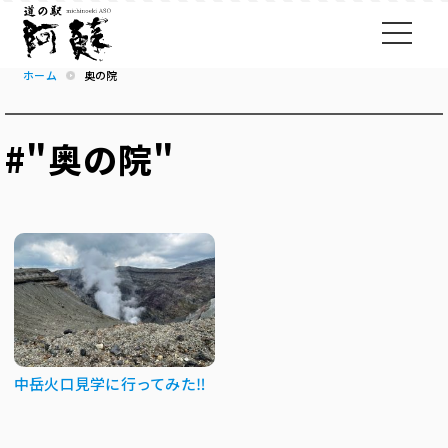
ホーム
奥の院
#"奥の院"
中岳火口見学に行ってみた‼