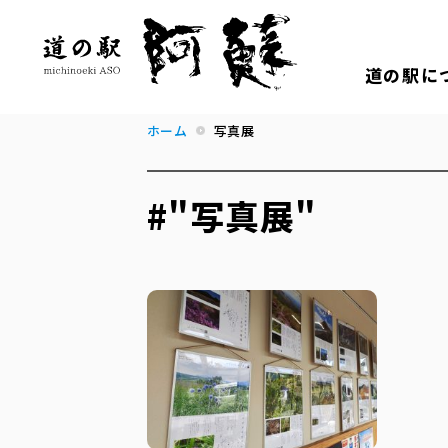
道の駅に
ホーム
写真展
#"写真展"