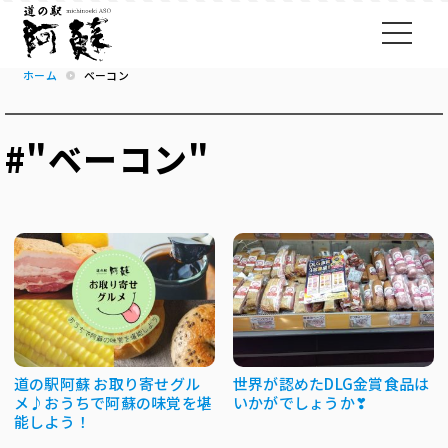
ホーム
ベーコン
#"ベーコン"
道の駅阿蘇 お取り寄せグル
世界が認めたDLG金賞食品は
メ♪おうちで阿蘇の味覚を堪
いかがでしょうか❣
能しよう！