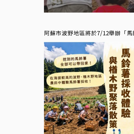
阿蘇市波野地區將於7/12舉辦
「馬