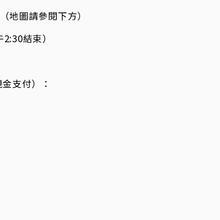
園（地圖請參閱下方）
午2:30結束）
）
現金支付）：
）