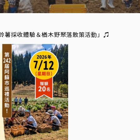
鈴薯採收體驗＆楢木野聚落散策活動」♫