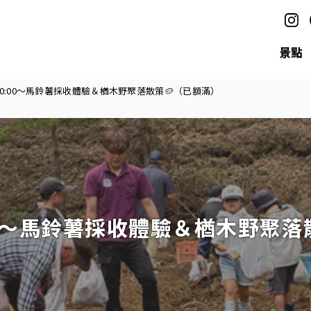
景點
日) 10:00～馬鈴薯採收體驗＆楢木野聚落散策🥔（已額滿）
0:00～馬鈴薯採收體驗＆楢木野聚