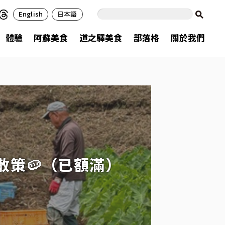
English
日本語
體驗
阿蘇美食
道之驛美食
部落格
關於我們
落散策🥔（已額滿）