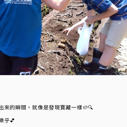
來的瞬間，就像是發現寶藏一樣🥔🔍
乎💕