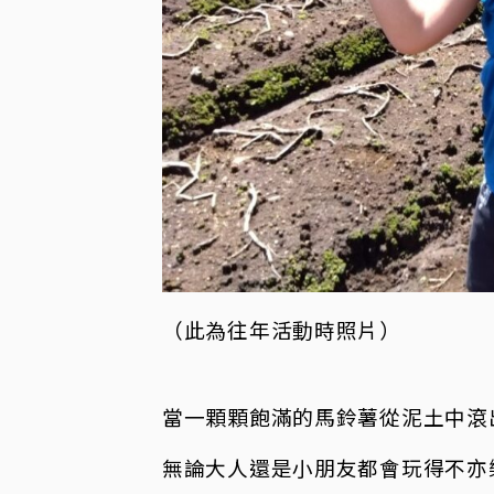
（此為往年活動時照片）
當一顆顆飽滿的馬鈴薯從泥土中滾出
無論大人還是小朋友都會玩得不亦樂