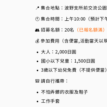
📍 集合地點：波野支所前交流公
🕙 集合時間：上午10:00（預計下
👥 招募名額：20名
（已報名額滿
💰 參加費用（含便當,活動當天以
大人：2,000日圓
國小以下兒童：1,500日圓
3歲以下幼兒免費（不提供便當
🎒 請自行攜帶：
不怕弄髒的衣服及鞋子
工作手套