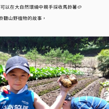
,
可以在大自然環繞中親手採收馬鈴薯🥔
聆聽山野植物的故事，