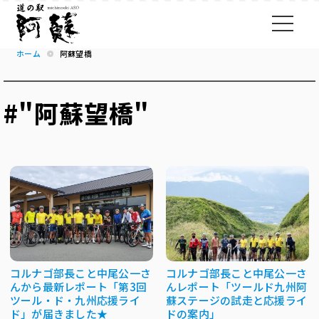
ホーム
阿蘇望橋
#"阿蘇望橋"
コルナゴ部長こと中尾公一さ
コルナゴ部長こと中尾公一さ
んから最新レポート「第3回
んレポート「ツールド九州阿
ツール・ド・九州応援ライ
蘇ステージの試走と応援ライ
ド」が届きました★
ドの案内」