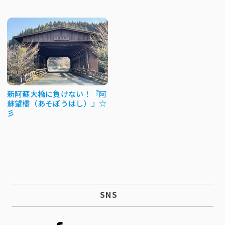
新阿蘇大橋に負けない！『阿
蘇望橋（あそぼうはし）』☆
彡
SNS