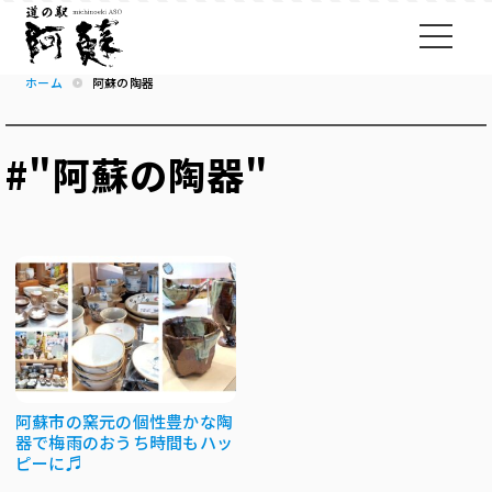
ホーム
阿蘇の陶器
#"阿蘇の陶器"
阿蘇市の窯元の個性豊かな陶
器で梅雨のおうち時間もハッ
ピーに♬