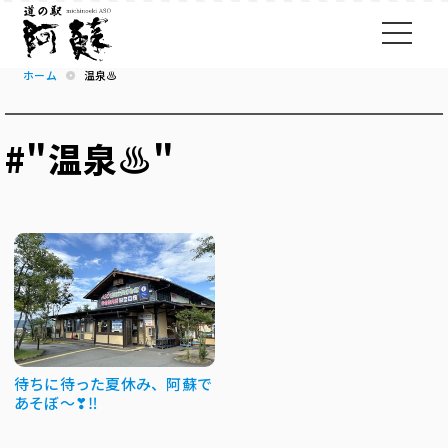
ホーム
温泉♨
#"温泉♨"
待ちに待った夏休み、阿蘇で
あそぼ～❣‼