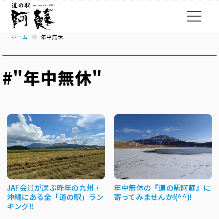
ホーム
年中無休
#"年中無休"
JAF会員が選ぶ昨年の九州・
年中無休の『道の駅阿蘇』に
沖縄にある全「道の駅」ラン
寄ってみませんか!(^^)!
キング‼