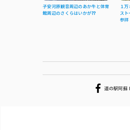
子安河原観音周辺のあか牛と体育
１万
館周辺のさくらはいかが⁇⁇
スト
参拝
道の駅阿蘇 F