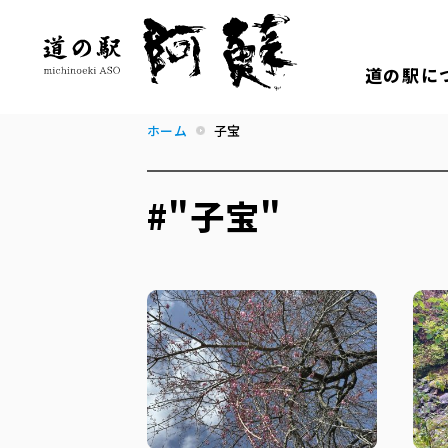
道の駅に
ホーム
子宝
#"子宝"