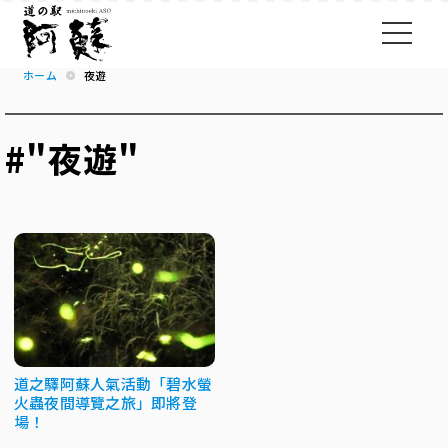
ホーム
夜遊
#"夜遊"
道之驛阿蘇人氣活動「碧水螢
火蟲夜間導覽之旅」即將登
場！