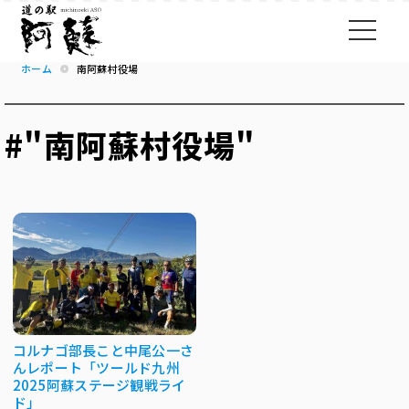
ホーム
南阿蘇村役場
#"南阿蘇村役場"
コルナゴ部長こと中尾公一さ
んレポート「ツールド九州
2025阿蘇ステージ観戦ライ
ド」