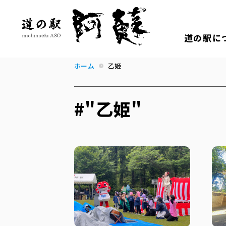
道の駅に
ホーム
乙姫
#"乙姫"