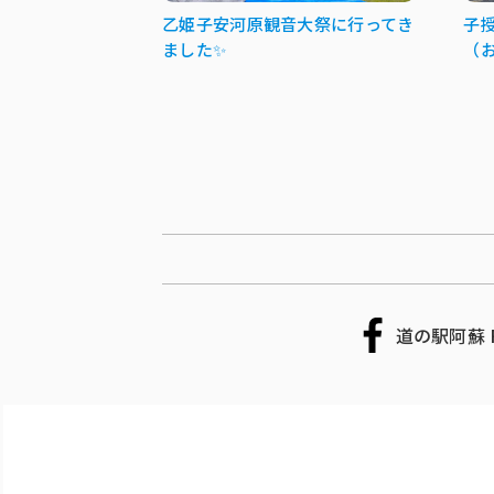
乙姫子安河原観音大祭に行ってき
子
ました✨
（
道の駅阿蘇 F