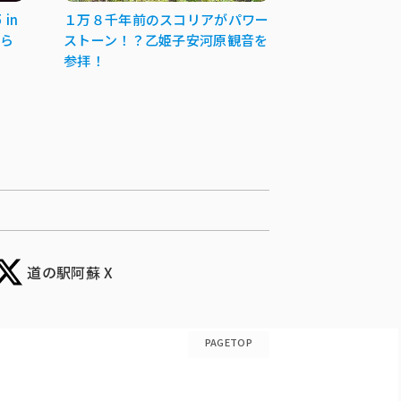
in
１万８千年前のスコリアがパワー
から
ストーン！？乙姫子安河原観音を
参拝！
道の駅阿蘇 X
PAGETOP