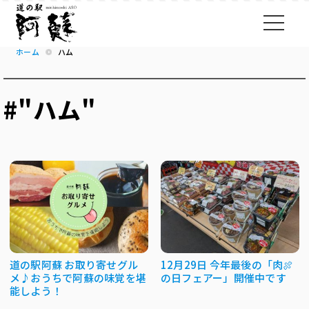
ホーム
ハム
#"ハム"
道の駅阿蘇 お取り寄せグル
12月29日 今年最後の「肉🍖
メ♪おうちで阿蘇の味覚を堪
の日フェアー」開催中です
能しよう！