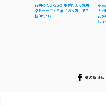
行列のできるあか牛専門店でお馴
駅長
染みーーごとう屋（内牧店）で舌
！地
鼓(#^.^#)
あか
しょ
道の駅阿蘇 F