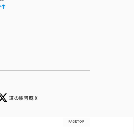
か牛
道の駅阿蘇 X
PAGETOP