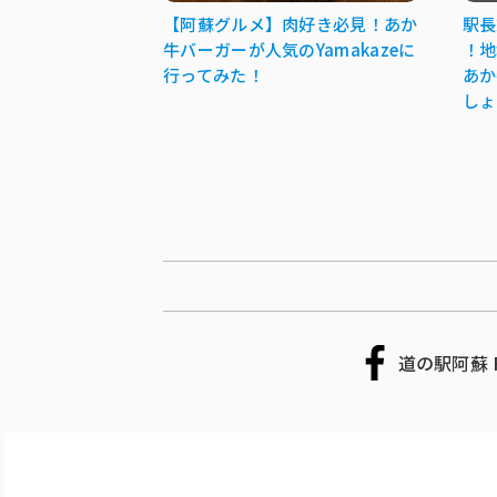
【阿蘇グルメ】肉好き必見！あか
駅長
牛バーガーが人気のYamakazeに
！地
行ってみた！
あか
しょ
道の駅阿蘇 F