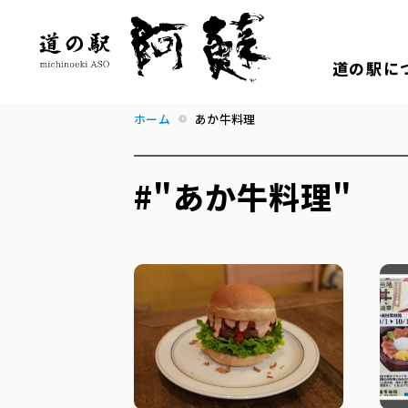
道の駅に
ホーム
あか牛料理
#"あか牛料理"