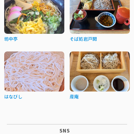
坊中亭
そば処岩戸開
はなびし
産庵
SNS