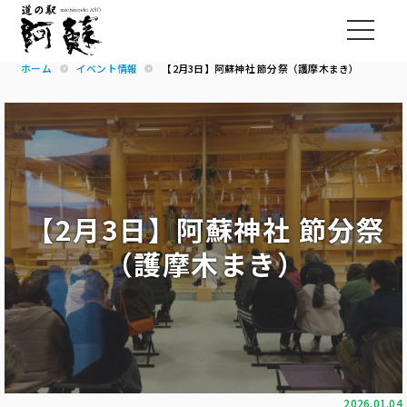
ホーム
イベント情報
【2月3日】阿蘇神社 節分祭（護摩木まき）
【2月3日】阿蘇神社 節分祭
（護摩木まき）
2026.01.04