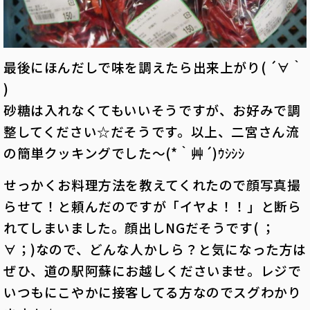
最後にほんだしで味を調えたら出来上がり( ´∀｀
)
砂糖は入れ
なくてもいいそうですが、お好みで調
整してください☆だそうです。以上、二宮さん流
の
簡単クッキングでした～(*｀艸´)ｳｼｼｼ
せっかくお料理方法を教えてくれたので顔写真撮
らせて！と頼んだのですが「イ
ヤよ！！」と断ら
れてしまいました。顔出しNGだそうです( ；
∀；)なので、
どんな人かしら？と気になった方は
ぜひ、道の駅阿蘇にお越しくださいませ。レ
ジで
いつもにこやかに接客してる方なのでスグわかり