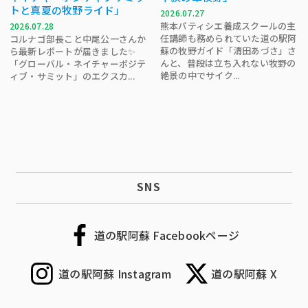
トと真夏の牧野ライド」
2026.07.27
熊本パティシエ養成スクールの主
2026.07.28
任講師も務められていた道の駅阿
コルナゴ部長こと中尾公一さんか
蘇の牧野ガイド「清田あづさ」さ
ら最新レポートが届きました✨
んと、普段は立ち入れない牧野の
「グローバル・ネイチャーポジテ
絶景の中でサイク...
ィブ・サミット」のエクスカ...
SNS
道の駅阿蘇 Facebookページ
道の駅阿蘇 Instagram
道の駅阿蘇 X