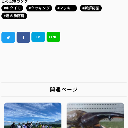
この記事のタグ
キクイモ
クッキング
マッキー
新鮮野菜
道の駅阿蘇
B!
LINE
関連ページ