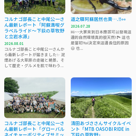
コルナゴ部長こと中尾公一さ
道之驛阿蘇居然也賣….‼️👀
ん最新レポート「阿蘇満喫グ
2026.07.28
ラベルライド～下荻の草牧野
Hi~~大家來到日本應該可以發現這
と立岩水源」
邊的自然環境真的很天然!🏞 這也
是當初Yui決定來這邊長住的原因
2026.08.01
😃 也...
コルナゴ部長こと中尾公一さんか
ら最新レポートが届きました✨ 泥
煙あげる大草原の走破と絶景、そ
して歴史・グルメを肌で味わう...
コルナゴ部長こと中尾公一さ
清田あづささんサイクルイベ
ん最新レポート「グローバル
ント「MTB OASOBI RIDE in
ネイチャーポジティブサミッ
下荻の草牧野」