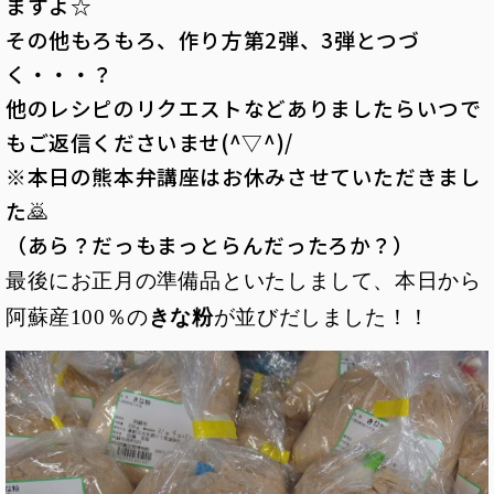
ますよ☆
その他もろもろ、作り方第2弾、3弾とつづ
く・・・？
他のレシピのリクエストなどありましたらいつで
もご返信くださいませ(^▽^)/
※
本日の熊本弁講座はお休みさせていただきまし
た🙇
（あら？だっもまっとらんだったろか？）
最後にお正月の準備品といたしまして、本日から
阿蘇産100％の
きな粉
が並びだしました！！