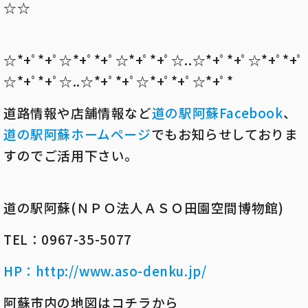
☆☆
☆*+ﾟ*+ﾟ☆*+ﾟ*+ﾟ☆*+ﾟ*+ﾟ☆..☆*+ﾟ*+ﾟ☆*+ﾟ*+ﾟ
☆*+ﾟ*+ﾟ☆..☆*+ﾟ*+ﾟ☆*+ﾟ*+ﾟ☆*+ﾟ*
道路情報や店舗情報など
道の駅阿蘇
Facebook
、
道の駅阿蘇ホームページ
でもお知らせしておりま
すのでご活用下さい。
道の駅阿蘇(ＮＰＯ法人ＡＳＯ田園空間博物館)
TEL：0967-35-5077
HP
：
http://www.aso-denku.jp/
阿蘇市内の地図はコチラから