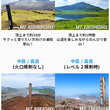
頂上まで約30分
頂上まで約1時間
サクッと登りたい方向けの最短
山道を楽しみながらのんびり登
登山！
山！
中岳 / 高岳
中岳 / 高岳
(火口規制なし)
(レベル２規制時)