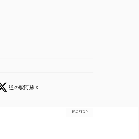
道の駅阿蘇 X
PAGETOP