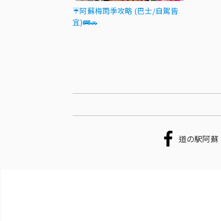
☔阿蘇梅雨季攻略 (巴士/自駕皆
宜)🚌🚗
道の駅阿蘇 F